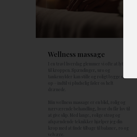
Wellness massage
I en travl hverdag glemmer vi ofte at lytte
til kroppen. Spændinger, uro og
tankemylder kan stille og roligt bygge sig
op – indtil vi pludselig føler os helt
drænede.
Min wellness massage er en blid, rolig og
nærværende behandling, hvor du får lov til
at give slip. Med lange, rolige strøg og
afspændende teknikker hjælper jeg din
krop med at finde tilbage til balance, ro og
velvære.