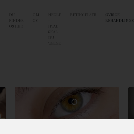
DU
OM
NEGLE
BETINGELSER
ØVRIGE
FINDER
OS
-
BEHANDLINGE
OS HER
HVAD
SKAL
DU
VÆLGE