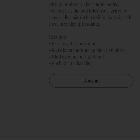
plejeprodukter virker endnu bedre.
Perfekt hvis din hud føles træt, grå eller
uens – eller når du bare vil forkæle dig selv
med en synlig opfriskning.
Resultat:
• Frisk og strålende glød
• Mere jævn hudtone og finere struktur
• Blød og gennemfugtet hud
• Forbedret udstråling
Book nu