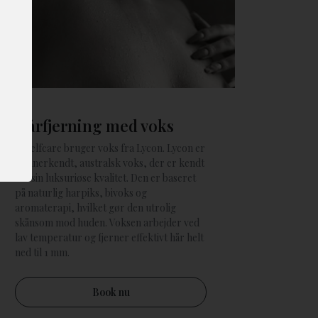
Hårfjerning med voks
LJ selfcare bruger voks fra Lycon. Lycon er
en anerkendt, australsk voks, der er kendt
for sin luksuriøse kvalitet. Den er baseret
på naturlig harpiks, bivoks og
aromaterapi, hvilket gør den utrolig
skånsom mod huden. Voksen arbejder ved
lav temperatur og fjerner effektivt hår helt
ned til 1 mm.
Book nu