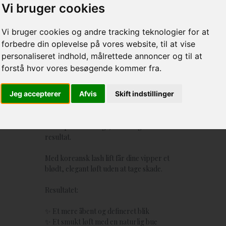
Vi bruger cookies
Vi bruger cookies og andre tracking teknologier for at
forbedre din oplevelse på vores website, til at vise
personaliseret indhold, målrettede annoncer og til at
forstå hvor vores besøgende kommer fra.
Koreansk lashlift
Jeg accepterer
Afvis
Skift indstillinger
Jeg tilbyder farvning og formning af bryn
samt farve og koreansk lash lift – med
fokus på et naturligt, smukt og holdbart
resultat.
Med koreansk lash lift får dine vipper et
blødt, elegant løft uden at tage skade.
Resultatet:
✨ Et mere åbent og defineret blik
✨ Et smukt løft med en naturlig bue